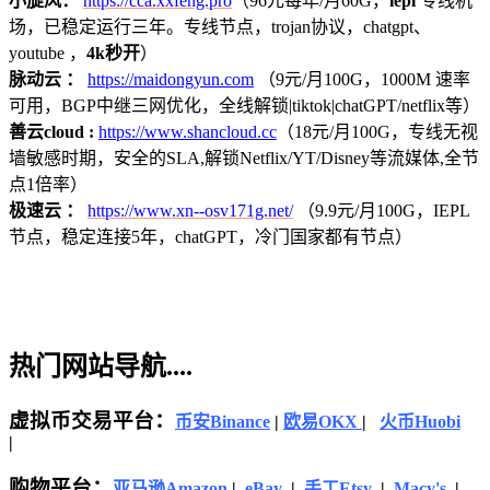
小旋风：
https://cca.xxfeng.pro
（96元每年/月60G，
iepl
专线机
场，已稳定运行三年。专线节点，trojan协议，chatgpt、
youtube ，
4k秒开
）
脉动云 ：
https://maidongyun.com
（9元/月100G，1000M 速率
可用，BGP中继三网优化，全线解锁|tiktok|chatGPT/netflix等）
善云cloud :
https://www.shancloud.cc
（18元/月100G，专线无视
墙敏感时期，安全的SLA,解锁Netflix/YT/Disney等流媒体,全节
点1倍率）
极速云 ：
https://www.xn--osv171g.net/
（9.9元/月100G，IEPL
节点，稳定连接5年，chatGPT，冷门国家都有节点）
热门网站导航....
虚拟币交易平台：
币安Binance
|
欧易OKX
|
火币Huobi
|
购物平台：
亚马逊
Amazon
|
eBay
|
手工Etsy
|
Macy's
|