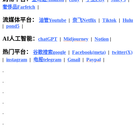
奢侈品Farfetch
|
流媒体平台：
油管Youtube
|
奈飞Netflix
|
Tiktok
|
Hulu
|
pond5
|
AI人工智能：
chatGPT
|
Midjourney
|
Notion
|
热门平台：
谷歌搜索google
|
Facebook(meta)
|
twitter(X)
|
instagram
|
电报telegram
|
Gmail
|
Paypal
|
.
.
.
.
.
.