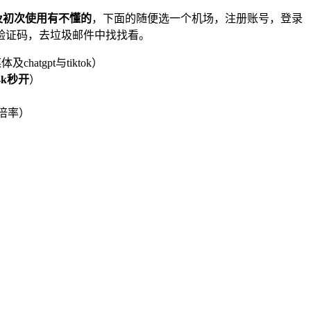
及初次使用有不懂的
，下面的随便选一个机场，注册账号，登录
验证码，去垃圾邮件中找找看。
atgpt与tiktok）
4k秒开
）
1倍率）