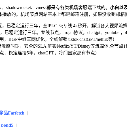
v2ray、shadowrocket、vmess都是有各类机场客服端下载的。
小白以
体播放的。机场节点网站基本上都是邮箱注册，如果没收到邮箱
，已稳定运行三年，全IPLC 3g专线 4k秒开，解锁各大视频流媒体及ch
已稳定运行三年。专线节点，trojan协议，chatgpt、youtube ，
，BGP中继三网优化，全线解锁|tiktok|chatGPT/netflix等）
敏感时期，安全的SLA,解锁Netflix/YT/Disney等流媒体,全节点
PL节点，稳定连接5年，chatGPT，冷门国家都有节点）
品Farfetch
|
|
pond5
|