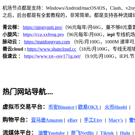
机场节点都是支持：Windows/Android/macOS/iOS，Clash、
之后，后台都是有全套教程的，非常简单。都是支持各种流媒
青云梯：
https://qingyunti.pro/
（96元每年/月60G，量不够8元重置
小旋风：
https://cca.xxfeng.pro
（96元每年/月60G，
iepl
专线机场，
脉动云 ：
https://maidongyun.com
（9元/月100G，1000M 速率可用
善云cloud :
https://www.shancloud.cc
（18元/月100G，专线无视墙
极速云 ：
https://www.xn--osv171g.net/
（9.9元/月100G，IE
热门网站导航....
虚拟币交易平台：
币安Binance
|
欧易OKX
|
火币Huobi
|
购物平台：
亚马逊
Amazon
|
eBay
|
手工Etsy
|
Macy's
|
奢侈
流媒体平台：
油管Youtube
|
奈飞Netflix
|
Tiktok
|
Hulu