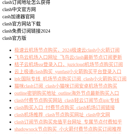
clash订阅地址怎么获得
clash中文官方网
cash加速器官网
clash官方网站下载
clash免费订阅链接2024
clash官方版
极速云机场节点购买，2024极速云clash小火箭订阅
飞鸟云机场入口网址_飞鸟云clash最新节点订阅更新
桔子云机场ssr登录入口，juzicloud机场节点购买订阅
云上极速clash购买_yunfast小火箭购买平台登录入口
iplc国际专线_机场节点购买订阅_clash小火箭购买订阅
猫咪clash订阅_clash小猫咪订阅安卓机场节点购买
outline密钥购买地址_outline海外节点最新购买入口
clash付费节点购买网站_clash轻云订阅节点iplc专线
clash购买入口_付费节点购买_clash机场订阅链接
clash机场推荐_clash节点购买网址_clash中文网
clash订阅节点购买充值平台网址_专属节点付费知乎
shadowsock节点购买_小火箭付费节点购买订阅推荐