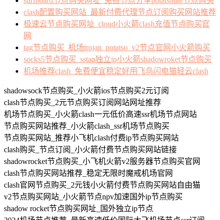
surfboard节点购买网址_免费节点分享potatsolite节点购买
clash配置购买网站_最新付费代理节点订阅购买网站推荐
极速云节点购买网址_cloud小火箭clash充值节点购买官
网
tag节点购买_机场trojan_potatso_v2节点官网小火箭购买
socks5节点购买_sstap独立ip小火箭shadowroket节点购买
机场推荐clash_免费便宜稳定好用飞鸟闪电猫轻云clash
shadowsock节点购买_小火箭ios节点购买2元订阅
clash节点购买_2元节点购买订阅网站网址推荐
机场节点购买_小火箭clash一元低价高速ssr机场节点网站
节点购买网站推荐_小火箭clash_ssr机场节点购买
节点购买网站_推荐小飞机clash付费ip节点购买网站
clash购买_节点订阅_小火箭付费节点购买网站链接
shadowrocket节点购买_小飞机火箭v2服务器节点购买官网
clash节点购买网站推荐_稳定无限时魔戒机场官网
clash官网节点购买_2元钱小火箭付费节点购买网站自由猫
v2节点购买网站_小火箭节点npv加速国外ip节点购买
shadow rocket节点购买网址_国外独立ip节点