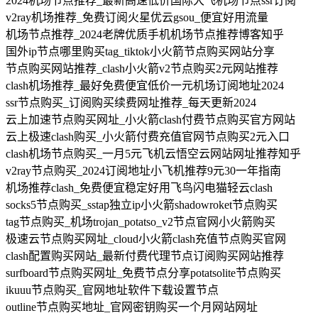
2024机场节点推荐_最新高速低价国际大飞机场节点ssr订阅
v2ray机场推荐_免费订阅火星优云gsou_便宜好用流量
机场节点推荐_2024老牌优质手机机场节点推荐博客知乎
国外ip节点哪里购买tag_tiktok小火箭节点购买网站分享
节点购买网站推荐_clash小火箭v2节点购买2元网站推荐
clash机场推荐_最好免费便宜低价一元机场订阅地址2024
ssr节点购买_订阅购买续费网址推荐_每天更新2024
云上加速节点购买网址_小火箭clash付费节点购买官方网站
云上极速clash购买_小火箭付费充值官网节点购买2元入口
clash机场节点购买_一月5元飞机云悟空云网站网址推荐知乎
v2ray节点购买_2024订阅地址小飞机推荐9元30一年指南
机场推荐clash_免费便宜稳定好用飞鸟闪电猫轻云clash
socks5节点购买_sstap独立ip小火箭shadowroket节点购买
tag节点购买_机场trojan_potatso_v2节点官网小火箭购买
极速云节点购买网址_cloud小火箭clash充值节点购买官网
clash配置购买网站_最新付费代理节点订阅购买网站推荐
surfboard节点购买网址_免费节点分享potatsolite节点购买
ikuuu节点购买_官网地址软件下载设置节点
outline节点购买地址_官网密钥购买一个月网站网址