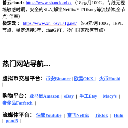
善云cloud :
https://www.shancloud.cc
（18元/月100G，专线无视
墙敏感时期，安全的SLA,解锁Netflix/YT/Disney等流媒体,全节
点1倍率）
极速云 ：
https://www.xn--osv171g.net/
（9.9元/月100G，IEPL
节点，稳定连接5年，chatGPT，冷门国家都有节点）
热门网站导航....
虚拟币交易平台：
币安Binance
|
欧易OKX
|
火币Huobi
|
购物平台：
亚马逊
Amazon
|
eBay
|
手工Etsy
|
Macy's
|
奢侈品Farfetch
|
流媒体平台：
油管Youtube
|
奈飞Netflix
|
Tiktok
|
Hulu
|
pond5
|