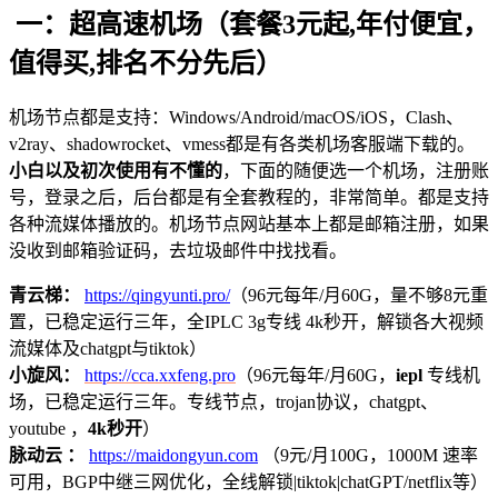
一：超高速机场（套餐3元起,年付便宜，
值得买,排名不分先后）
机场节点都是支持：Windows/Android/macOS/iOS，Clash、
v2ray、shadowrocket、vmess都是有各类机场客服端下载的。
小白以及初次使用有不懂的
，下面的随便选一个机场，注册账
号，登录之后，后台都是有全套教程的，非常简单。都是支持
各种流媒体播放的。机场节点网站基本上都是邮箱注册，如果
没收到邮箱验证码，去垃圾邮件中找找看。
青云梯：
https://qingyunti.pro/
（96元每年/月60G，量不够8元重
置，已稳定运行三年，全IPLC 3g专线 4k秒开，解锁各大视频
流媒体及chatgpt与tiktok）
小旋风：
https://cca.xxfeng.pro
（96元每年/月60G，
iepl
专线机
场，已稳定运行三年。专线节点，trojan协议，chatgpt、
youtube ，
4k秒开
）
脉动云 ：
https://maidongyun.com
（9元/月100G，1000M 速率
可用，BGP中继三网优化，全线解锁|tiktok|chatGPT/netflix等）