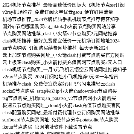
2024机场节点推荐_最新高速低价国际大飞机场节点ssr订阅
v2ray机场推荐_免费订阅火星优云gsou_便宜好用流量
机场节点推荐_2024老牌优质手机机场节点推荐博客知乎
国外ip节点哪里购买tag_tiktok小火箭节点购买网站分享
节点购买网站推荐_clash小火箭v2节点购买2元网站推荐
clash机场推荐_最好免费便宜低价一元机场订阅地址2024
ssr节点购买_订阅购买续费网址推荐_每天更新2024
云上加速节点购买网址_小火箭clash付费节点购买官方网站
云上极速clash购买_小火箭付费充值官网节点购买2元入口
clash机场节点购买_一月5元飞机云悟空云网站网址推荐知乎
v2ray节点购买_2024订阅地址小飞机推荐9元30一年指南
机场推荐clash_免费便宜稳定好用飞鸟闪电猫轻云clash
socks5节点购买_sstap独立ip小火箭shadowroket节点购买
tag节点购买_机场trojan_potatso_v2节点官网小火箭购买
极速云节点购买网址_cloud小火箭clash充值节点购买官网
clash配置购买网站_最新付费代理节点订阅购买网站推荐
surfboard节点购买网址_免费节点分享potatsolite节点购买
ikuuu节点购买_官网地址软件下载设置节点