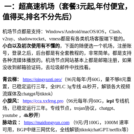
一：超高速机场（套餐3元起,年付便宜，
值得买,排名不分先后）
机场节点都是支持：Windows/Android/macOS/iOS，Clash、
v2ray、shadowrocket、vmess都是有各类机场客服端下载的。
小白以及初次使用有不懂的
，下面的随便选一个机场，注册账
号，登录之后，后台都是有全套教程的，非常简单。都是支持
各种流媒体播放的。机场节点网站基本上都是邮箱注册，如果
没收到邮箱验证码，去垃圾邮件中找找看。
青云梯：
https://qingyunti.pro/
（96元每年/月60G，量不够8元重
置，已稳定运行三年，全IPLC 3g专线 4k秒开，解锁各大视频
流媒体及chatgpt与tiktok）
小旋风：
https://cca.xxfeng.pro
（96元每年/月60G，
iepl
专线机
场，已稳定运行三年。专线节点，trojan协议，chatgpt、
youtube ，
4k秒开
）
脉动云 ：
https://maidongyun.com
（9元/月100G，1000M 速率
可用，BGP中继三网优化，全线解锁|tiktok|chatGPT/netflix等）