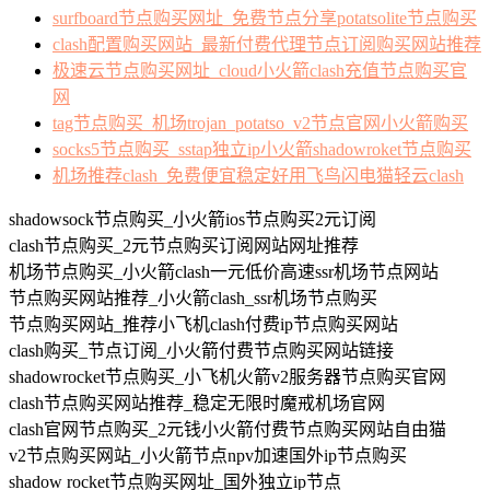
surfboard节点购买网址_免费节点分享potatsolite节点购买
clash配置购买网站_最新付费代理节点订阅购买网站推荐
极速云节点购买网址_cloud小火箭clash充值节点购买官
网
tag节点购买_机场trojan_potatso_v2节点官网小火箭购买
socks5节点购买_sstap独立ip小火箭shadowroket节点购买
机场推荐clash_免费便宜稳定好用飞鸟闪电猫轻云clash
shadowsock节点购买_小火箭ios节点购买2元订阅
clash节点购买_2元节点购买订阅网站网址推荐
机场节点购买_小火箭clash一元低价高速ssr机场节点网站
节点购买网站推荐_小火箭clash_ssr机场节点购买
节点购买网站_推荐小飞机clash付费ip节点购买网站
clash购买_节点订阅_小火箭付费节点购买网站链接
shadowrocket节点购买_小飞机火箭v2服务器节点购买官网
clash节点购买网站推荐_稳定无限时魔戒机场官网
clash官网节点购买_2元钱小火箭付费节点购买网站自由猫
v2节点购买网站_小火箭节点npv加速国外ip节点购买
shadow rocket节点购买网址_国外独立ip节点