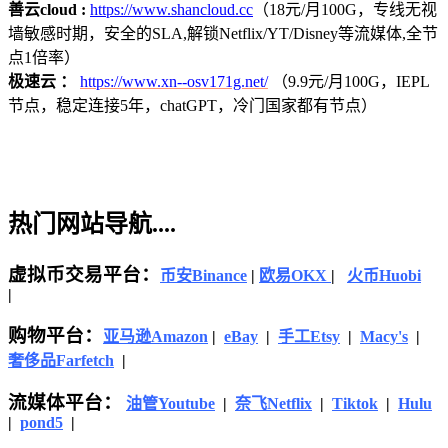
善云cloud :
https://www.shancloud.cc
（18元/月100G，专线无视
墙敏感时期，安全的SLA,解锁Netflix/YT/Disney等流媒体,全节
点1倍率）
极速云 ：
https://www.xn--osv171g.net/
（9.9元/月100G，IEPL
节点，稳定连接5年，chatGPT，冷门国家都有节点）
热门网站导航....
虚拟币交易平台：
币安Binance
|
欧易OKX
|
火币Huobi
|
购物平台：
亚马逊
Amazon
|
eBay
|
手工Etsy
|
Macy's
|
奢侈品Farfetch
|
流媒体平台：
油管Youtube
|
奈飞Netflix
|
Tiktok
|
Hulu
|
pond5
|