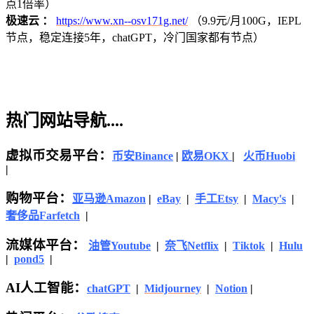
点1倍率）
极速云 ：
https://www.xn--osv171g.net/
（9.9元/月100G，IEPL
节点，稳定连接5年，chatGPT，冷门国家都有节点）
热门网站导航....
虚拟币交易平台：
币安Binance
|
欧易OKX
|
火币Huobi
|
购物平台：
亚马逊
Amazon
|
eBay
|
手工Etsy
|
Macy's
|
奢侈品Farfetch
|
流媒体平台：
油管Youtube
|
奈飞Netflix
|
Tiktok
|
Hulu
|
pond5
|
AI人工智能：
chatGPT
|
Midjourney
|
Notion
|