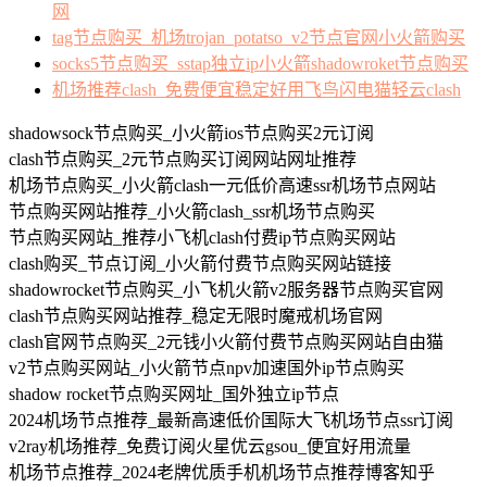
网
tag节点购买_机场trojan_potatso_v2节点官网小火箭购买
socks5节点购买_sstap独立ip小火箭shadowroket节点购买
机场推荐clash_免费便宜稳定好用飞鸟闪电猫轻云clash
shadowsock节点购买_小火箭ios节点购买2元订阅
clash节点购买_2元节点购买订阅网站网址推荐
机场节点购买_小火箭clash一元低价高速ssr机场节点网站
节点购买网站推荐_小火箭clash_ssr机场节点购买
节点购买网站_推荐小飞机clash付费ip节点购买网站
clash购买_节点订阅_小火箭付费节点购买网站链接
shadowrocket节点购买_小飞机火箭v2服务器节点购买官网
clash节点购买网站推荐_稳定无限时魔戒机场官网
clash官网节点购买_2元钱小火箭付费节点购买网站自由猫
v2节点购买网站_小火箭节点npv加速国外ip节点购买
shadow rocket节点购买网址_国外独立ip节点
2024机场节点推荐_最新高速低价国际大飞机场节点ssr订阅
v2ray机场推荐_免费订阅火星优云gsou_便宜好用流量
机场节点推荐_2024老牌优质手机机场节点推荐博客知乎