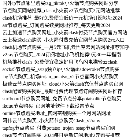
国外ip节点哪里购买tag_tiktok小火箭节点购买网站分享
节点购买网站推荐_clash小火箭v2节点购买2元网站推荐
clash机场推荐_最好免费便宜低价一元机场订阅地址2024
ssr节点购买_订阅购买续费网址推荐_每天更新2024
云上加速节点购买网址_小火箭clash付费节点购买官方网站
云上极速clash购买_小火箭付费充值官网节点购买2元入口
clash机场节点购买_一月5元飞机云悟空云网站网址推荐知乎
v2ray节点购买_2024订阅地址小飞机推荐9元30一年指南
机场推荐clash_免费便宜稳定好用飞鸟闪电猫轻云clash
socks5节点购买_sstap独立ip小火箭shadowroket节点购买
tag节点购买_机场trojan_potatso_v2节点官网小火箭购买
极速云节点购买网址_cloud小火箭clash充值节点购买官网
clash配置购买网站_最新付费代理节点订阅购买网站推荐
surfboard节点购买网址_免费节点分享potatsolite节点购买
ikuuu节点购买_官网地址软件下载设置节点
outline节点购买地址_官网密钥购买一个月网站网址
阿伟云节点购买_小火箭节点购买Clash_v2rany
tapfog节点购买_付费potatso_trojan_sstap节点购买官网
clash节点订阅购买_2024每日更新订阅地址2元购买推荐