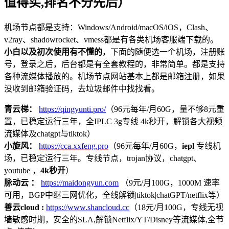
值得买,排名不分先后）
机场节点都是支持：Windows/Android/macOS/iOS，Clash、
v2ray、shadowrocket、vmess都是有各类机场客服端下载的。
小白以及初次使用有不懂的
，下面的随便选一个机场，注册账
号，登录之后，后台都是有全套教程的，非常简单。都是支持
各种流媒体播放的。机场节点网站基本上都是邮箱注册，如果
没收到邮箱验证码，去垃圾邮件中找找看。
青云梯：
https://qingyunti.pro/
（96元每年/月60G，量不够8元重
置，已稳定运行三年，全IPLC 3g专线 4k秒开，解锁各大视频
流媒体及chatgpt与tiktok）
小旋风：
https://cca.xxfeng.pro
（96元每年/月60G，
iepl
专线机
场，已稳定运行三年。专线节点，trojan协议，chatgpt、
youtube ，
4k秒开
）
脉动云 ：
https://maidongyun.com
（9元/月100G，1000M 速率
可用，BGP中继三网优化，全线解锁|tiktok|chatGPT/netflix等）
善云cloud :
https://www.shancloud.cc
（18元/月100G，专线无视
墙敏感时期，安全的SLA,解锁Netflix/YT/Disney等流媒体,全节