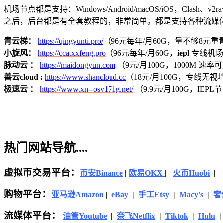
机场节点都是支持：Windows/Android/macOS/iOS，Clash、
之后，后台都是有全套教程的，非常简单。都是支持各种流媒
青云梯：
https://qingyunti.pro/
（96元每年/月60G，量不够8元重置
小旋风：
https://cca.xxfeng.pro
（96元每年/月60G，
iepl
专线机场，
脉动云 ：
https://maidongyun.com
（9元/月100G，1000M 速率可用
善云cloud :
https://www.shancloud.cc
（18元/月100G，专线无视墙
极速云 ：
https://www.xn--osv171g.net/
（9.9元/月100G，IE
热门网站导航....
虚拟币交易平台：
币安Binance
|
欧易OKX
|
火币Huobi
|
购物平台：
亚马逊
Amazon
|
eBay
|
手工Etsy
|
Macy's
|
奢侈
流媒体平台：
油管Youtube
|
奈飞Netflix
|
Tiktok
|
Hulu