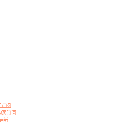
买订阅
场购买订阅
阅更新