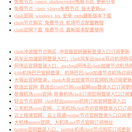
免费节点_vmess_shadowrocket免费节点_更新分享
免费节点_clash_v2rayn免费节点_每天更新ssr
clash官网_windows_ios_安卓_meta最新版本下载
clash节点购买_免费节点_机场节点配置教程
clash官网下载_免费节点_最新版本配置使用
clash冲浪猫节点购买, 冲浪猫官网最新登录入口订阅更新
风车云加速官网登录入口，clash风车云tiktok节点机场购
阿伟云官网登录入口，awcloud阿伟云clash加速节点机
jcbb机场巴巴官网登录，机场巴巴clash加速节点机场订
大哥云官网登录，clash大哥云加速节点官网机场订阅更新
稳连云官网, 稳连云clash订阅com官网app登录入口订阅更
慈善机场.com官网, 慈善机场clash订阅官网登录入口订阅
轻云节点官网, clash轻云qingyun机场订阅官网登录入口
三毛机场.com官网，三毛机场clash节点官网登录入口订
云上极速官网，云上极速yunfast节点官网登录入口订阅
大机场airport官网，大机场.net节点官网订阅地址
fastlink官网登录入口，fastlink机场clash节点购买订阅更新