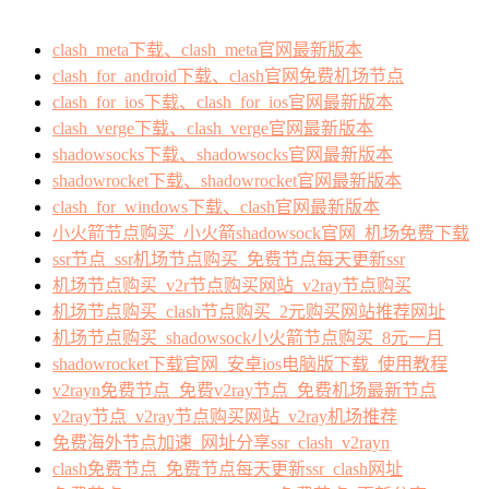
clash_meta下载、clash_meta官网最新版本
clash_for_android下载、clash官网免费机场节点
clash_for_ios下载、clash_for_ios官网最新版本
clash_verge下载、clash_verge官网最新版本
shadowsocks下载、shadowsocks官网最新版本
shadowrocket下载、shadowrocket官网最新版本
clash_for_windows下载、clash官网最新版本
小火箭节点购买_小火箭shadowsock官网_机场免费下载
ssr节点_ssr机场节点购买_免费节点每天更新ssr
机场节点购买_v2r节点购买网站_v2ray节点购买
机场节点购买_clash节点购买_2元购买网站推荐网址
机场节点购买_shadowsock小火箭节点购买_8元一月
shadowrocket下载官网_安卓ios电脑版下载_使用教程
v2rayn免费节点_免费v2ray节点_免费机场最新节点
v2ray节点_v2ray节点购买网站_v2ray机场推荐
免费海外节点加速_网址分享ssr_clash_v2rayn
clash免费节点_免费节点每天更新ssr_clash网址