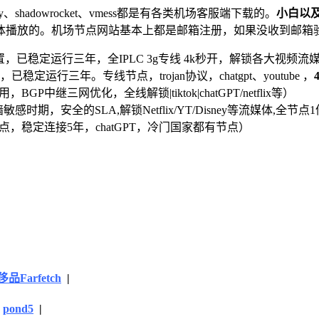
v2ray、shadowrocket、vmess都是有各类机场客服端下载的。
小白以
体播放的。机场节点网站基本上都是邮箱注册，如果没收到邮箱
，已稳定运行三年，全IPLC 3g专线 4k秒开，解锁各大视频流媒体及ch
已稳定运行三年。专线节点，trojan协议，chatgpt、youtube ，
，BGP中继三网优化，全线解锁|tiktok|chatGPT/netflix等）
敏感时期，安全的SLA,解锁Netflix/YT/Disney等流媒体,全节点
PL节点，稳定连接5年，chatGPT，冷门国家都有节点）
品Farfetch
|
|
pond5
|