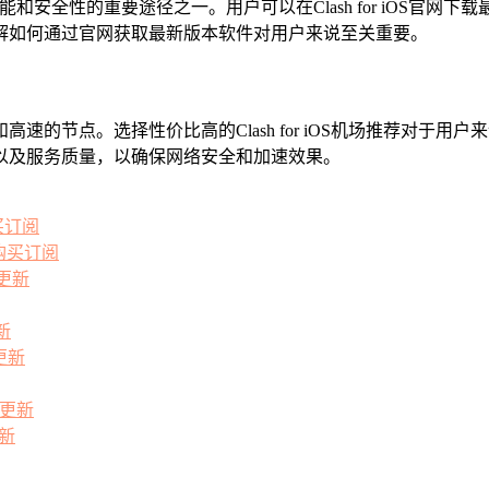
软件功能和安全性的重要途径之一。用户可以在Clash for iO
解如何通过官网获取最新版本软件对用户来说至关重要。
的节点。选择性价比高的Clash for iOS机场推荐对于
以及服务质量，以确保网络安全和加速效果。
买订阅
场购买订阅
阅更新
新
更新
阅更新
更新