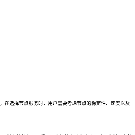
络体验。在选择节点服务时，用户需要考虑节点的稳定性、速度以及