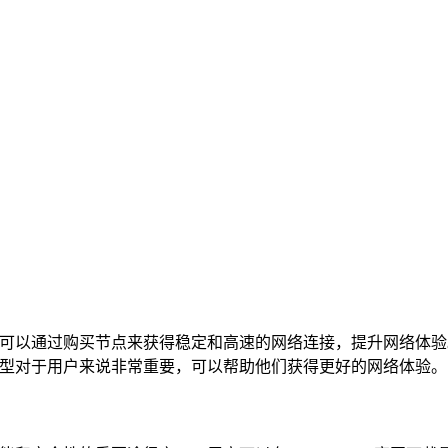
之一。用户可以通过购买节点来获得稳定和高速的网络连接，提升网
和节点类型对于用户来说非常重要，可以帮助他们获得更好的网络体验。