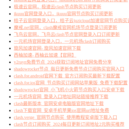
极速云官网，极速云clash节点购买订阅更新
ikuuu官网登录入口，ikuuu官网节点购买订阅更新
桔子云官网登录入口，桔子云juzicloud加速官网节点购买
魔戒.net官网，clash魔戒官网机场节点登录订阅更新
飞鸟云官网，飞鸟云clash节点官网登录入口订阅更新
一元机场官网登录入口，一元机场clash订阅购买
旋风加速官网- 旋风加速官网下载
西柚加速- 西柚云加速【官网】
v2rayn免费节点_2024获取订阅地址官网免费分享
shadowrocket节点_每日更新免费节点订阅购买官网入口
clash.for.android官网下载_官方订阅购买最新下载配置
clash.for.ios官网_节点购买订阅网站苹果版_免费下载配置
shadowrocket官网_小飞机小火箭节点购买入口安卓下载
一元机场官网_登录入口地址网站链接推荐下载
clash最新版本_官网安卓电脑版官网地址下载
clash下载官网_安卓手机苹果ios官网url地址免费
clash.verge_官网节点购买_使用教程安卓版下载入口
clash节点订阅购买_2024每日更新订阅地址2元购买推荐