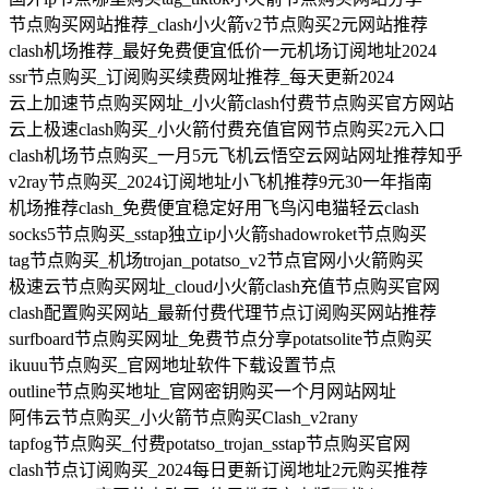
节点购买网站推荐_clash小火箭v2节点购买2元网站推荐
clash机场推荐_最好免费便宜低价一元机场订阅地址2024
ssr节点购买_订阅购买续费网址推荐_每天更新2024
云上加速节点购买网址_小火箭clash付费节点购买官方网站
云上极速clash购买_小火箭付费充值官网节点购买2元入口
clash机场节点购买_一月5元飞机云悟空云网站网址推荐知乎
v2ray节点购买_2024订阅地址小飞机推荐9元30一年指南
机场推荐clash_免费便宜稳定好用飞鸟闪电猫轻云clash
socks5节点购买_sstap独立ip小火箭shadowroket节点购买
tag节点购买_机场trojan_potatso_v2节点官网小火箭购买
极速云节点购买网址_cloud小火箭clash充值节点购买官网
clash配置购买网站_最新付费代理节点订阅购买网站推荐
surfboard节点购买网址_免费节点分享potatsolite节点购买
ikuuu节点购买_官网地址软件下载设置节点
outline节点购买地址_官网密钥购买一个月网站网址
阿伟云节点购买_小火箭节点购买Clash_v2rany
tapfog节点购买_付费potatso_trojan_sstap节点购买官网
clash节点订阅购买_2024每日更新订阅地址2元购买推荐