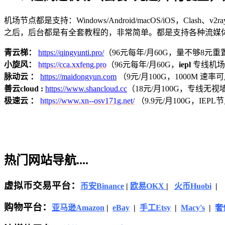
机场节点都是支持：Windows/Android/macOS/iOS，Clash、
之后，后台都是有全套教程的，非常简单。都是支持各种流媒
青云梯：
https://qingyunti.pro/
（96元每年/月60G，量不够8元重置
小旋风：
https://cca.xxfeng.pro
（96元每年/月60G，
iepl
专线机场，
脉动云 ：
https://maidongyun.com
（9元/月100G，1000M 速率可用
善云cloud :
https://www.shancloud.cc
（18元/月100G，专线无视墙
极速云 ：
https://www.xn--osv171g.net/
（9.9元/月100G，IE
热门网站导航....
虚拟币交易平台：
币安Binance
|
欧易OKX
|
火币Huobi
|
购物平台：
亚马逊
Amazon
|
eBay
|
手工Etsy
|
Macy's
|
奢侈