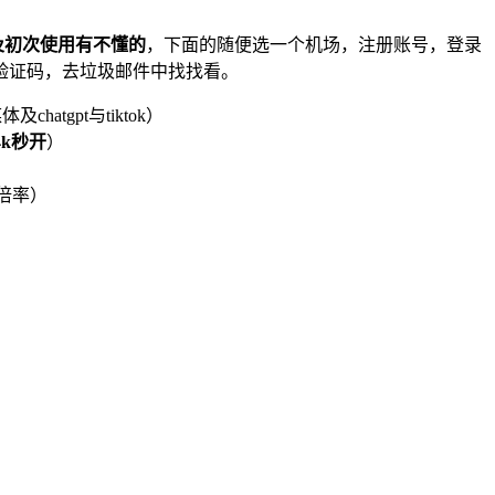
及初次使用有不懂的
，下面的随便选一个机场，注册账号，登录
验证码，去垃圾邮件中找找看。
atgpt与tiktok）
4k秒开
）
1倍率）