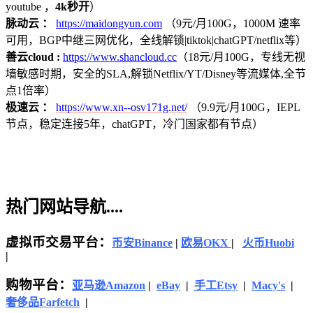
youtube ，
4k秒开
）
脉动云 ：
https://maidongyun.com
（9元/月100G，1000M 速率
可用，BGP中继三网优化，全线解锁|tiktok|chatGPT/netflix等）
善云cloud :
https://www.shancloud.cc
（18元/月100G，专线无视
墙敏感时期，安全的SLA,解锁Netflix/YT/Disney等流媒体,全节
点1倍率）
极速云 ：
https://www.xn--osv171g.net/
（9.9元/月100G，IEPL
节点，稳定连接5年，chatGPT，冷门国家都有节点）
热门网站导航....
虚拟币交易平台：
币安Binance
|
欧易OKX
|
火币Huobi
|
购物平台：
亚马逊
Amazon
|
eBay
|
手工Etsy
|
Macy's
|
奢侈品Farfetch
|