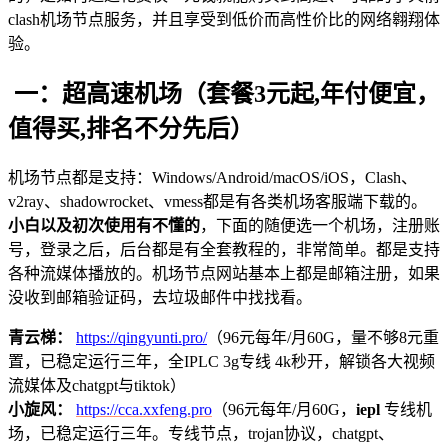
clash机场节点服务，并且享受到低价而高性价比的网络翱翔体
验。
一：超高速机场（套餐3元起,年付便宜，
值得买,排名不分先后）
机场节点都是支持：Windows/Android/macOS/iOS，Clash、
v2ray、shadowrocket、vmess都是有各类机场客服端下载的。
小白以及初次使用有不懂的
，下面的随便选一个机场，注册账
号，登录之后，后台都是有全套教程的，非常简单。都是支持
各种流媒体播放的。机场节点网站基本上都是邮箱注册，如果
没收到邮箱验证码，去垃圾邮件中找找看。
青云梯：
https://qingyunti.pro/
（96元每年/月60G，量不够8元重
置，已稳定运行三年，全IPLC 3g专线 4k秒开，解锁各大视频
流媒体及chatgpt与tiktok）
小旋风：
https://cca.xxfeng.pro
（96元每年/月60G，
iepl
专线机
场，已稳定运行三年。专线节点，trojan协议，chatgpt、