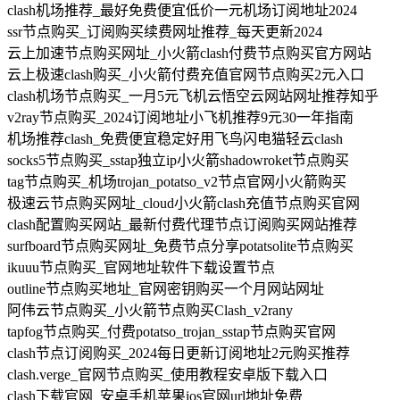
clash机场推荐_最好免费便宜低价一元机场订阅地址2024
ssr节点购买_订阅购买续费网址推荐_每天更新2024
云上加速节点购买网址_小火箭clash付费节点购买官方网站
云上极速clash购买_小火箭付费充值官网节点购买2元入口
clash机场节点购买_一月5元飞机云悟空云网站网址推荐知乎
v2ray节点购买_2024订阅地址小飞机推荐9元30一年指南
机场推荐clash_免费便宜稳定好用飞鸟闪电猫轻云clash
socks5节点购买_sstap独立ip小火箭shadowroket节点购买
tag节点购买_机场trojan_potatso_v2节点官网小火箭购买
极速云节点购买网址_cloud小火箭clash充值节点购买官网
clash配置购买网站_最新付费代理节点订阅购买网站推荐
surfboard节点购买网址_免费节点分享potatsolite节点购买
ikuuu节点购买_官网地址软件下载设置节点
outline节点购买地址_官网密钥购买一个月网站网址
阿伟云节点购买_小火箭节点购买Clash_v2rany
tapfog节点购买_付费potatso_trojan_sstap节点购买官网
clash节点订阅购买_2024每日更新订阅地址2元购买推荐
clash.verge_官网节点购买_使用教程安卓版下载入口
clash下载官网_安卓手机苹果ios官网url地址免费