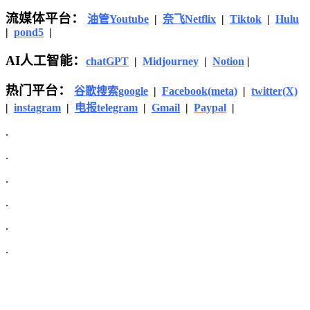
流媒体平台：
油管Youtube
|
奈飞Netflix
|
Tiktok
|
Hulu
|
pond5
|
AI人工智能：
chatGPT
|
Midjourney
|
Notion
|
热门平台：
谷歌搜索google
|
Facebook(meta)
|
twitter(X)
|
instagram
|
电报telegram
|
Gmail
|
Paypal
|
.
.
.
.
.
.