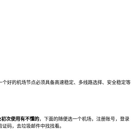
一个好的机场节点必须具备高速稳定、多线路选择、安全稳定等
及初次使用有不懂的
，下面的随便选一个机场，注册账号，登录
验证码，去垃圾邮件中找找看。