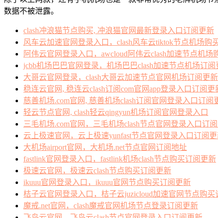
数据不被泄露。
clash冲浪猫节点购买, 冲浪猫官网最新登录入口订阅更新
风车云加速官网登录入口，clash风车云tiktok节点机场购
阿伟云官网登录入口，awcloud阿伟云clash加速节点机
jcbb机场巴巴官网登录，机场巴巴clash加速节点机场订
大哥云官网登录，clash大哥云加速节点官网机场订阅更新
稳连云官网, 稳连云clash订阅com官网app登录入口订阅更
慈善机场.com官网, 慈善机场clash订阅官网登录入口订阅
轻云节点官网, clash轻云qingyun机场订阅官网登录入口
三毛机场.com官网，三毛机场clash节点官网登录入口订
云上极速官网，云上极速yunfast节点官网登录入口订阅
大机场airport官网，大机场.net节点官网订阅地址
fastlink官网登录入口，fastlink机场clash节点购买订阅更新
极速云官网，极速云clash节点购买订阅更新
ikuuu官网登录入口，ikuuu官网节点购买订阅更新
桔子云官网登录入口，桔子云juzicloud加速官网节点购买
魔戒.net官网，clash魔戒官网机场节点登录订阅更新
飞鸟云官网，飞鸟云clash节点官网登录入口订阅更新