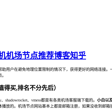
手机机场节点推荐博客知乎
帮助用户在避免地理位置限制的情况下，获得更好的网络连接。
点。
值得买,排名不分先后）
v2ray、shadowrocket、vmess都是有各类机场客服端下载的。
小白以
体播放的。机场节点网站基本上都是邮箱注册，如果没收到邮箱