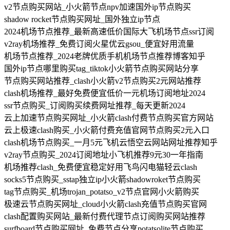
v2节点购买网站_小火箭节点npv加速国外ip节点购买
shadow rocket节点购买网址_国外独立ip节点
2024机场节点推荐_最新高速低价国际大飞机场节点ssr订阅
v2ray机场推荐_免费订阅火星优云gsou_便宜好用流量
机场节点推荐_2024老牌优质手机机场节点推荐博客知乎
国外ip节点哪里购买tag_tiktok小火箭节点购买网站分享
节点购买网站推荐_clash小火箭v2节点购买2元网站推荐
clash机场推荐_最好免费便宜低价一元机场订阅地址2024
ssr节点购买_订阅购买续费网址推荐_每天更新2024
云上加速节点购买网址_小火箭clash付费节点购买官方网站
云上极速clash购买_小火箭付费充值官网节点购买2元入口
clash机场节点购买_一月5元飞机云悟空云网站网址推荐知乎
v2ray节点购买_2024订阅地址小飞机推荐9元30一年指南
机场推荐clash_免费便宜稳定好用飞鸟闪电猫轻云clash
socks5节点购买_sstap独立ip小火箭shadowroket节点购买
tag节点购买_机场trojan_potatso_v2节点官网小火箭购买
极速云节点购买网址_cloud小火箭clash充值节点购买官网
clash配置购买网站_最新付费代理节点订阅购买网站推荐
surfboard节点购买网址_免费节点分享potatsolite节点购买