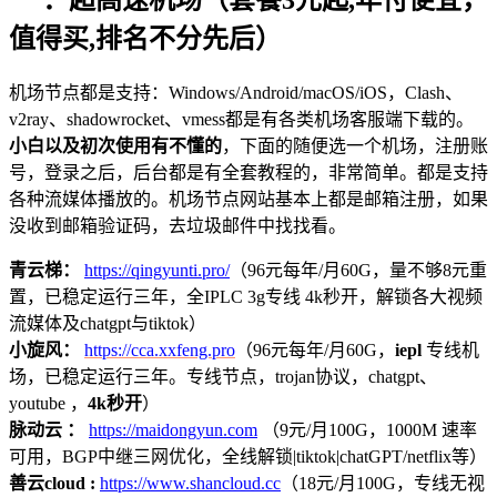
值得买,排名不分先后）
机场节点都是支持：Windows/Android/macOS/iOS，Clash、
v2ray、shadowrocket、vmess都是有各类机场客服端下载的。
小白以及初次使用有不懂的
，下面的随便选一个机场，注册账
号，登录之后，后台都是有全套教程的，非常简单。都是支持
各种流媒体播放的。机场节点网站基本上都是邮箱注册，如果
没收到邮箱验证码，去垃圾邮件中找找看。
青云梯：
https://qingyunti.pro/
（96元每年/月60G，量不够8元重
置，已稳定运行三年，全IPLC 3g专线 4k秒开，解锁各大视频
流媒体及chatgpt与tiktok）
小旋风：
https://cca.xxfeng.pro
（96元每年/月60G，
iepl
专线机
场，已稳定运行三年。专线节点，trojan协议，chatgpt、
youtube ，
4k秒开
）
脉动云 ：
https://maidongyun.com
（9元/月100G，1000M 速率
可用，BGP中继三网优化，全线解锁|tiktok|chatGPT/netflix等）
善云cloud :
https://www.shancloud.cc
（18元/月100G，专线无视