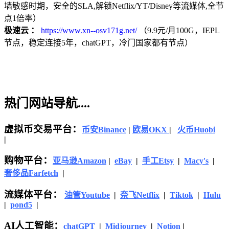
墙敏感时期，安全的SLA,解锁Netflix/YT/Disney等流媒体,全节
点1倍率）
极速云 ：
https://www.xn--osv171g.net/
（9.9元/月100G，IEPL
节点，稳定连接5年，chatGPT，冷门国家都有节点）
热门网站导航....
虚拟币交易平台：
币安Binance
|
欧易OKX
|
火币Huobi
|
购物平台：
亚马逊
Amazon
|
eBay
|
手工Etsy
|
Macy's
|
奢侈品Farfetch
|
流媒体平台：
油管Youtube
|
奈飞Netflix
|
Tiktok
|
Hulu
|
pond5
|
AI人工智能：
chatGPT
|
Midjourney
|
Notion
|