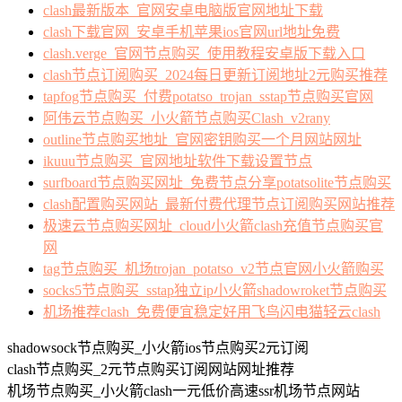
clash最新版本_官网安卓电脑版官网地址下载
clash下载官网_安卓手机苹果ios官网url地址免费
clash.verge_官网节点购买_使用教程安卓版下载入口
clash节点订阅购买_2024每日更新订阅地址2元购买推荐
tapfog节点购买_付费potatso_trojan_sstap节点购买官网
阿伟云节点购买_小火箭节点购买Clash_v2rany
outline节点购买地址_官网密钥购买一个月网站网址
ikuuu节点购买_官网地址软件下载设置节点
surfboard节点购买网址_免费节点分享potatsolite节点购买
clash配置购买网站_最新付费代理节点订阅购买网站推荐
极速云节点购买网址_cloud小火箭clash充值节点购买官
网
tag节点购买_机场trojan_potatso_v2节点官网小火箭购买
socks5节点购买_sstap独立ip小火箭shadowroket节点购买
机场推荐clash_免费便宜稳定好用飞鸟闪电猫轻云clash
shadowsock节点购买_小火箭ios节点购买2元订阅
clash节点购买_2元节点购买订阅网站网址推荐
机场节点购买_小火箭clash一元低价高速ssr机场节点网站