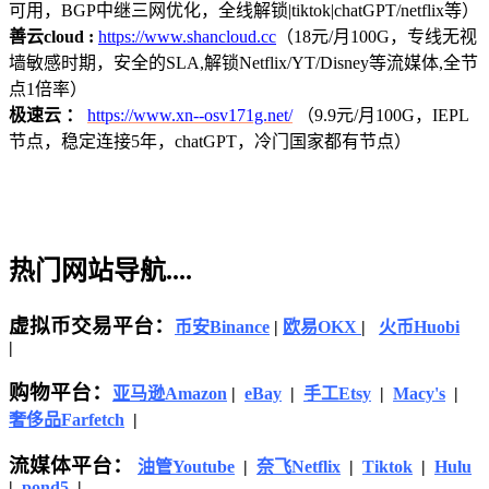
可用，BGP中继三网优化，全线解锁|tiktok|chatGPT/netflix等）
善云cloud :
https://www.shancloud.cc
（18元/月100G，专线无视
墙敏感时期，安全的SLA,解锁Netflix/YT/Disney等流媒体,全节
点1倍率）
极速云 ：
https://www.xn--osv171g.net/
（9.9元/月100G，IEPL
节点，稳定连接5年，chatGPT，冷门国家都有节点）
热门网站导航....
虚拟币交易平台：
币安Binance
|
欧易OKX
|
火币Huobi
|
购物平台：
亚马逊
Amazon
|
eBay
|
手工Etsy
|
Macy's
|
奢侈品Farfetch
|
流媒体平台：
油管Youtube
|
奈飞Netflix
|
Tiktok
|
Hulu
|
pond5
|