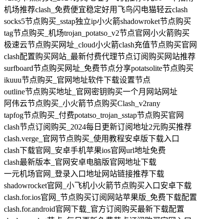
机场推荐clash_免费便宜稳定好用飞鸟闪电猫轻云clash
socks5节点购买_sstap独立ip小火箭shadowroket节点购买
tag节点购买_机场trojan_potatso_v2节点官网小火箭购买
极速云节点购买网址_cloud小火箭clash充值节点购买官网
clash配置购买网站_最新付费代理节点订阅购买网站推荐
surfboard节点购买网址_免费节点分享potatsolite节点购买
ikuuu节点购买_官网地址软件下载设置节点
outline节点购买地址_官网密钥购买一个月网站网址
阿伟云节点购买_小火箭节点购买Clash_v2rany
tapfog节点购买_付费potatso_trojan_sstap节点购买官网
clash节点订阅购买_2024每日更新订阅地址2元购买推荐
clash.verge_官网节点购买_使用教程安卓版下载入口
clash下载官网_安卓手机苹果ios官网url地址免费
clash最新版本_官网安卓电脑版官网地址下载
一元机场官网_登录入口地址网站链接推荐下载
shadowrocket官网_小飞机小火箭节点购买入口安卓下载
clash.for.ios官网_节点购买订阅网站苹果版_免费下载配置
clash.for.android官网下载_官方订阅购买最新下载配置