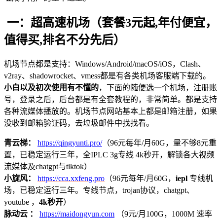
一：超高速机场（套餐3元起,年付便宜，
值得买,排名不分先后）
机场节点都是支持：Windows/Android/macOS/iOS，Clash、
v2ray、shadowrocket、vmess都是有各类机场客服端下载的。
小白以及初次使用有不懂的
，下面的随便选一个机场，注册账
号，登录之后，后台都是有全套教程的，非常简单。都是支持
各种流媒体播放的。机场节点网站基本上都是邮箱注册，如果
没收到邮箱验证码，去垃圾邮件中找找看。
青云梯：
https://qingyunti.pro/
（96元每年/月60G，量不够8元重
置，已稳定运行三年，全IPLC 3g专线 4k秒开，解锁各大视频
流媒体及chatgpt与tiktok）
小旋风：
https://cca.xxfeng.pro
（96元每年/月60G，
iepl
专线机
场，已稳定运行三年。专线节点，trojan协议，chatgpt、
youtube ，
4k秒开
）
脉动云 ：
https://maidongyun.com
（9元/月100G，1000M 速率