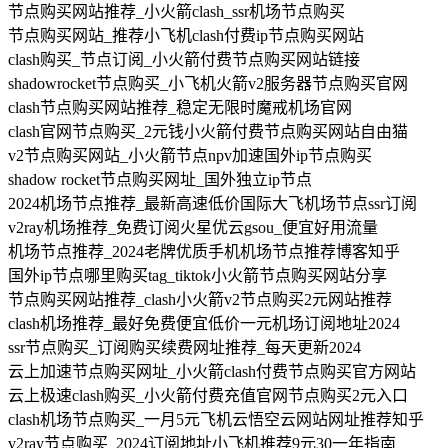
节点购买网站推荐_小火箭clash_ssr机场节点购买
节点购买网站_推荐小飞机clash付费ip节点购买网站
clash购买_节点订阅_小火箭付费节点购买网站链接
shadowrocket节点购买_小飞机火箭v2服务器节点购买官网
clash节点购买网站推荐_稳定无限时魔戒机场官网
clash官网节点购买_2元钱小火箭付费节点购买网站自由猫
v2节点购买网站_小火箭节点npv加速国外ip节点购买
shadow rocket节点购买网址_国外独立ip节点
2024机场节点推荐_最新高速低价国际大飞机场节点ssr订阅
v2ray机场推荐_免费订阅火星优云gsou_便宜好用流量
机场节点推荐_2024老牌优质手机机场节点推荐博客知乎
国外ip节点哪里购买tag_tiktok小火箭节点购买网站分享
节点购买网站推荐_clash小火箭v2节点购买2元网站推荐
clash机场推荐_最好免费便宜低价一元机场订阅地址2024
ssr节点购买_订阅购买续费网址推荐_每天更新2024
云上加速节点购买网址_小火箭clash付费节点购买官方网站
云上极速clash购买_小火箭付费充值官网节点购买2元入口
clash机场节点购买_一月5元飞机云悟空云网站网址推荐知乎
v2ray节点购买_2024订阅地址小飞机推荐9元30一年指南