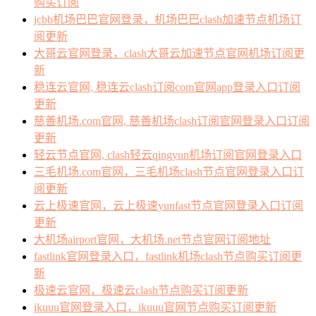
购买订阅
jcbb机场巴巴官网登录，机场巴巴clash加速节点机场订
阅更新
大哥云官网登录，clash大哥云加速节点官网机场订阅更
新
稳连云官网, 稳连云clash订阅com官网app登录入口订阅
更新
慈善机场.com官网, 慈善机场clash订阅官网登录入口订阅
更新
轻云节点官网, clash轻云qingyun机场订阅官网登录入口
三毛机场.com官网，三毛机场clash节点官网登录入口订
阅更新
云上极速官网，云上极速yunfast节点官网登录入口订阅
更新
大机场airport官网，大机场.net节点官网订阅地址
fastlink官网登录入口，fastlink机场clash节点购买订阅更
新
极速云官网，极速云clash节点购买订阅更新
ikuuu官网登录入口，ikuuu官网节点购买订阅更新