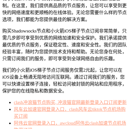
制。在这里，我们提供高品质的节点服务，让您可以享受到更
快的网络速度和更顺畅的在线体验。无论您需要什么样的节点
选项，我们都能为您提供最佳的解决方案。
购买Shadowsocks节点和小火箭iOS梯子节点订阅非常简单，只
需几步即可享受到优质的网络加速和安全保护。我们承诺提供
最优质的节点服务，保证稳定性、速度和安全性。我们的团队
经验丰富，随时为您提供技术支持和帮助。无论您身在何处，
只需订阅我们的服务，即可享受到全球网络自由的乐趣。
我们的小火箭iOS梯子节点订阅服务仅需2元起，让您可以在
iOS设备上畅通无阻地访问互联网。通过订阅我们的服务，您
可以快速设置梯子连接，轻松访问被封锁的网站和应用程序，
保护您的在线隐私和数据安全。
clash冲浪猫节点购买, 冲浪猫官网最新登录入口订阅更新
风车云加速官网登录入口，clash风车云tiktok节点机场购
买订阅
阿伟云官网登录入口，awcloud阿伟云clash加速节点机场