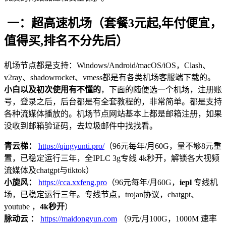
一：超高速机场（套餐3元起,年付便宜，
值得买,排名不分先后）
机场节点都是支持：Windows/Android/macOS/iOS，Clash、
v2ray、shadowrocket、vmess都是有各类机场客服端下载的。
小白以及初次使用有不懂的
，下面的随便选一个机场，注册账
号，登录之后，后台都是有全套教程的，非常简单。都是支持
各种流媒体播放的。机场节点网站基本上都是邮箱注册，如果
没收到邮箱验证码，去垃圾邮件中找找看。
青云梯：
https://qingyunti.pro/
（96元每年/月60G，量不够8元重
置，已稳定运行三年，全IPLC 3g专线 4k秒开，解锁各大视频
流媒体及chatgpt与tiktok）
小旋风：
https://cca.xxfeng.pro
（96元每年/月60G，
iepl
专线机
场，已稳定运行三年。专线节点，trojan协议，chatgpt、
youtube ，
4k秒开
）
脉动云 ：
https://maidongyun.com
（9元/月100G，1000M 速率