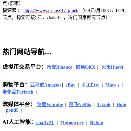
点1倍率）
极速云 ：
https://www.xn--osv171g.net/
（9.9元/月100G，IEPL
节点，稳定连接5年，chatGPT，冷门国家都有节点）
热门网站导航....
虚拟币交易平台：
币安Binance
|
欧易OKX
|
火币Huobi
|
购物平台：
亚马逊
Amazon
|
eBay
|
手工Etsy
|
Macy's
|
奢侈品Farfetch
|
流媒体平台：
油管Youtube
|
奈飞Netflix
|
Tiktok
|
Hulu
|
pond5
|
AI人工智能：
chatGPT
|
Midjourney
|
Notion
|