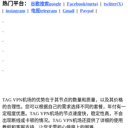
热门平台：
谷歌搜索google
|
Facebook(meta)
|
twitter(X)
|
instagram
|
电报telegram
|
Gmail
|
Paypal
|
.
.
.
.
.
.
TAG VPN机场的优势在于其节点的数量和质量，以及其价格
的合理性。您可以根据自己的需求选择不同的套餐，年付有一
定程度优惠。TAG VPN机场的节点速度快，稳定性高，不会
出现断线或卡顿的情况。TAG VPN机场还提供了详细的使用
教程和客服支持，让您无需担心使用上的困难。