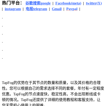
热门平台：
谷歌搜索google
|
Facebook(meta)
|
twitter(X)
|
instagram
|
电报telegram
|
Gmail
|
Paypal
|
.
.
.
.
.
.
TapFog的优势在于其节点的数量和质量，以及其价格的合理
性。您可以根据自己的需求选择不同的套餐，年付有一定程度
优惠。TapFog的节点速度快，稳定性高，不会出现断线或卡
顿的情况。TapFog还提供了详细的使用教程和客服支持，让
您无需担心使用上的困难。