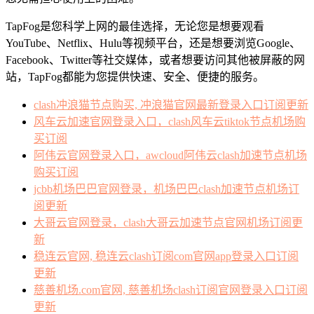
TapFog是您科学上网的最佳选择，无论您是想要观看
YouTube、Netflix、Hulu等视频平台，还是想要浏览Google、
Facebook、Twitter等社交媒体，或者想要访问其他被屏蔽的网
站，TapFog都能为您提供快速、安全、便捷的服务。
clash冲浪猫节点购买, 冲浪猫官网最新登录入口订阅更新
风车云加速官网登录入口，clash风车云tiktok节点机场购
买订阅
阿伟云官网登录入口，awcloud阿伟云clash加速节点机场
购买订阅
jcbb机场巴巴官网登录，机场巴巴clash加速节点机场订
阅更新
大哥云官网登录，clash大哥云加速节点官网机场订阅更
新
稳连云官网, 稳连云clash订阅com官网app登录入口订阅
更新
慈善机场.com官网, 慈善机场clash订阅官网登录入口订阅
更新